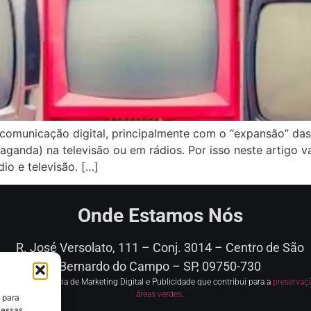
municação digital, principalmente com o “expansão” das 
paganda) na televisão ou em rádios. Por isso neste artigo
io e televisão. […]
Onde Estamos Nós
R. José Versolato, 111 – Conj. 3014 – Centro de
São
Bernardo do Campo – SP, 09750-730
mos uma agência de Marketing Digital e Publicidade que contribui para a
preservaç
áreas verdes
.
 para
 essas