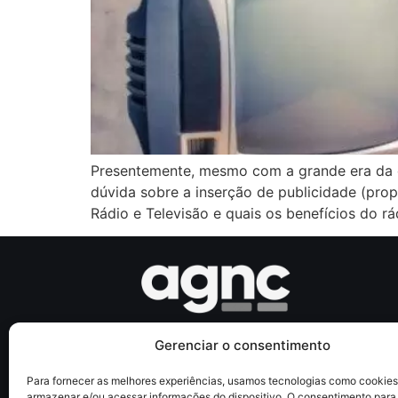
Presentemente, mesmo com a grande era da co
dúvida sobre a inserção de publicidade (pro
Rádio e Televisão e quais os benefícios do rád
Gerenciar o consentimento
Somos uma Agência de Marketing digital com
So
estratégias personalizadas de forma inteligente e com
Para fornecer as melhores experiências, usamos tecnologias como cookies
resultados eficazes para o seu negócio.
armazenar e/ou acessar informações do dispositivo. O consentimento para