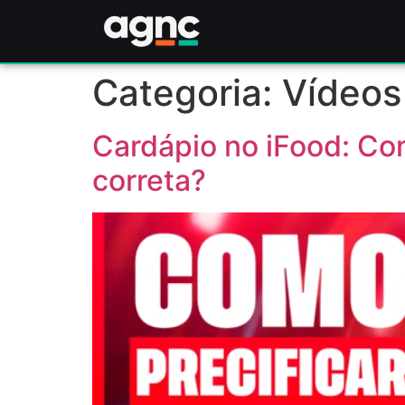
Categoria:
Vídeos
Cardápio no iFood: Co
correta?