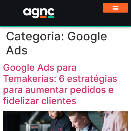
Categoria:
Google
Ads
Google Ads para
Temakerias: 6 estratégias
para aumentar pedidos e
fidelizar clientes