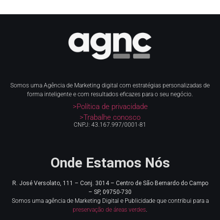
Somos uma Agência de Marketing digital com estratégias personalizadas de
forma inteligente e com resultados eficazes para o seu negócio.
>Política de privacidade
>Trabalhe conosco
CNPJ: 43.167.997/0001-81
Onde Estamos Nós
R. José Versolato, 111 – Conj. 3014 – Centro de
São Bernardo do Campo
– SP, 09750-730
Somos uma agência de Marketing Digital e Publicidade que contribui para a
preservação de áreas verdes
.