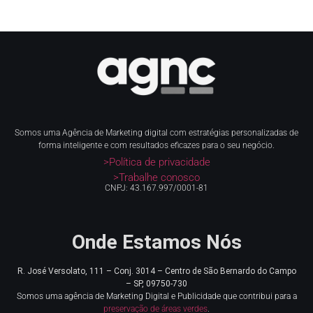
Somos uma Agência de Marketing digital com estratégias personalizadas de
forma inteligente e com resultados eficazes para o seu negócio.
>Política de privacidade
>Trabalhe conosco
CNPJ: 43.167.997/0001-81
Onde Estamos Nós
R. José Versolato, 111 – Conj. 3014 – Centro de
São Bernardo do Campo
– SP, 09750-730
Somos uma agência de Marketing Digital e Publicidade que contribui para a
preservação de áreas verdes
.