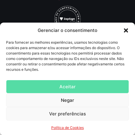
Gerenciar o consentimento
Para fornecer as melhores experiências, usamos tecnologias como
Redes Sociais
cookies para armazenar e/ou acessar informações do dispositivo. O
consentimento para essas tecnologias nos permitirá processar dados
como comportamento de navegação ou IDs exclusivos neste site. Não
Contato
consentir ou retirar o consentimento pode afetar negativamente certos
recursos e funções.
(11) 93219-5405
contato@agncservicos.com
Aceitar
Negar
Agência de Marketing digital
, Publicidade, comunicação, assessoria de imprensa,
SEO, tráfego pago (anúncios online, inbound marketing e lançamentos de info
Produtos
Ver preferências
AGNC Publicidade Agência de Marketing Digital
© 2025 —
Todos os direitos autorais reservados
Política de Cookies