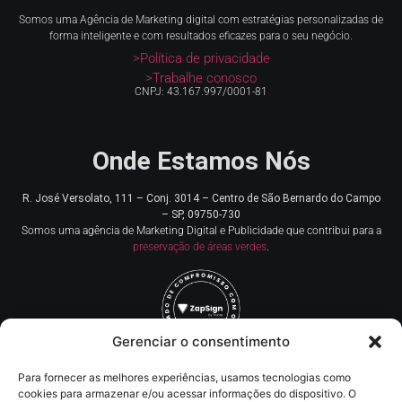
Somos uma Agência de Marketing digital com estratégias personalizadas de
forma inteligente e com resultados eficazes para o seu negócio.
>Política de privacidade
>Trabalhe conosco
CNPJ: 43.167.997/0001-81
Onde Estamos Nós
R. José Versolato, 111 – Conj. 3014 – Centro de
São Bernardo do Campo
– SP, 09750-730
Somos uma agência de Marketing Digital e Publicidade que contribui para a
preservação de áreas verdes
.
Gerenciar o consentimento
Para fornecer as melhores experiências, usamos tecnologias como
Redes Sociais
cookies para armazenar e/ou acessar informações do dispositivo. O