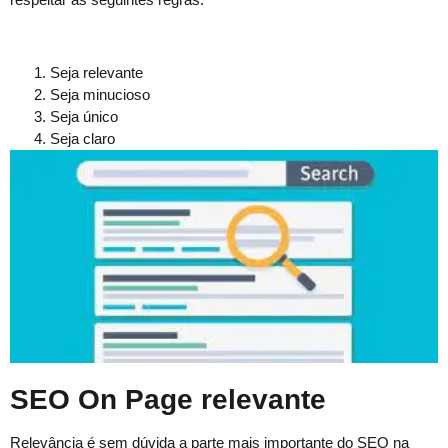
Seja rel­e­vante
Seja min­u­cioso
Seja úni­co
Seja claro
SEO On Page relevante
Relevân­cia é sem dúvi­da a parte mais impor­tante do SEO na