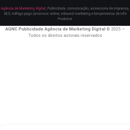
Agência de Marketing digital
, Publicidade, comunicação, assessoria de imprensa,
SEO, tráfego pago (anúncios online, inbound marketing e lançamentos de info
Produtos
AGNC Publicidade Agência de Marketing Digital
© 2025 —
Todos os direitos autorais reservados