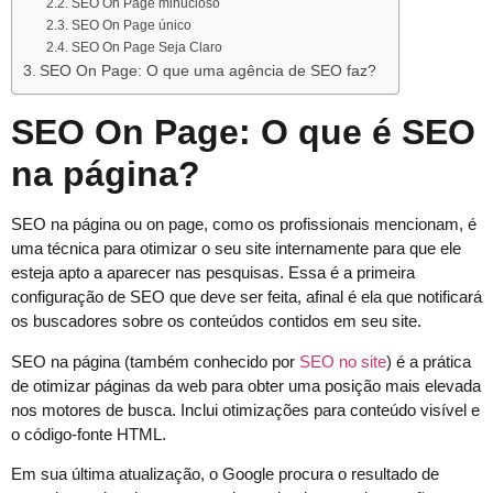
SEO On Page minucioso
SEO On Page único
SEO On Page Seja Claro
SEO On Page: O que uma agência de SEO faz?
SEO On Page: O que é SEO
na página?
SEO na página ou on page, como os profissionais mencionam, é
uma técnica para otimizar o seu site internamente para que ele
esteja apto a aparecer nas pesquisas. Essa é a primeira
configuração de SEO que deve ser feita, afinal é ela que notificará
os buscadores sobre os conteúdos contidos em seu site.
SEO na pági­na (tam­bém con­heci­do por
SEO no site
) é a práti­ca
de otimizar pági­nas da web para obter uma posição mais ele­va­da
nos motores de bus­ca. Inclui otimiza­ções para con­teú­do visív­el e
o códi­go-fonte HTML.
Em sua última atualização, o Google procura o resultado de