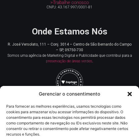
>Trabalhe conosco
CNPJ: 43.167.997/0001-81
Onde Estamos Nós
R. José Versolato, 111 – Conj. 3014 – Centro de
São Bernardo do Campo
– SP, 09750-730
Somos uma agência de Marketing Digital e Publicidade que contribui para a
preservação de áreas verdes
.
Gerenciar o consentimento
Para fornecer as melhores experiências, usamos tecnologias como
Redes Sociais
cookies para armazenar e/ou acessar informações do dispositivo. O
consentimento para essas tecnologias nos permitirá processar dados
como comportamento de navegação ou IDs exclusivos neste site. Não
Contato
consentir ou retirar o consentimento pode afetar negativamente certos
recursos e funções.
(11) 93219-5405