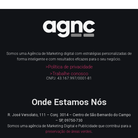
Somos uma Agência de Marketing digital com estratégias personalizadas de
forma inteligente e com resultados eficazes para o seu negócio.
>Política de privacidade
>Trabalhe conosco
CNPJ: 43.167.997/0001-81
Onde Estamos Nós
R. José Versolato, 111 – Conj. 3014 – Centro de
São Bernardo do Campo
– SP, 09750-730
Somos uma agência de Marketing Digital e Publicidade que contribui para a
preservação de áreas verdes
.