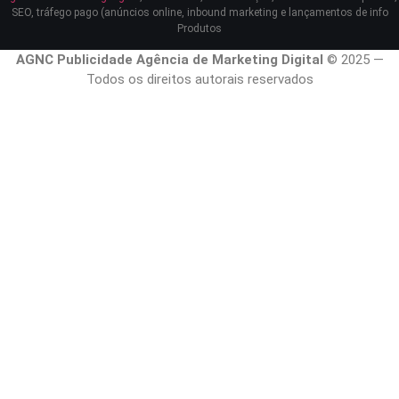
SEO, tráfego pago (anúncios online, inbound marketing e lançamentos de info
Produtos
AGNC Publicidade Agência de Marketing Digital
© 2025 —
Todos os direitos autorais reservados