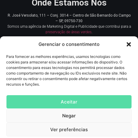
Onde Estamos Nós
R. José Versolato, 111 – Conj. 3014 – Centro de
São Bernardo do Campo
– SP, 09750-730
Somos uma agência de Marketing Digital e Publicidade que contribui para a
preservação de áreas verdes
.
Gerenciar o consentimento
Para fornecer as melhores experiências, usamos tecnologias como
cookies para armazenar e/ou acessar informações do dispositivo. O
consentimento para essas tecnologias nos permitirá processar dados
como comportamento de navegação ou IDs exclusivos neste site. Não
consentir ou retirar o consentimento pode afetar negativamente certos
Redes Sociais
recursos e funções.
Contato
Aceitar
(11) 93219-5405
Negar
contato@agncservicos.com
Ver preferências
Agência de Marketing digital
, Publicidade, comunicação, assessoria de imprensa,