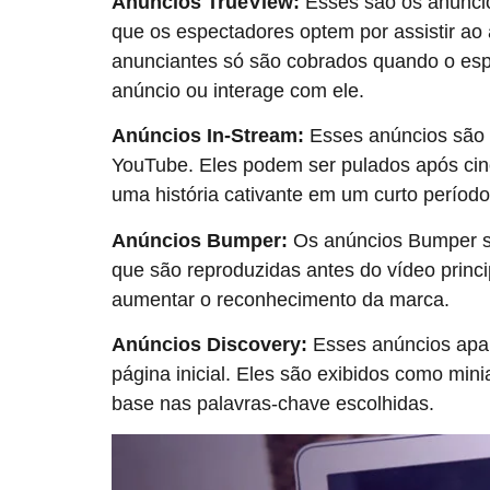
Anúncios TrueView:
Esses são os anúnci
que os espectadores optem por assistir ao
anunciantes só são cobrados quando o esp
anúncio ou interage com ele.
Anúncios In-Stream:
Esses anúncios são 
YouTube. Eles podem ser pulados após cin
uma história cativante em um curto períod
Anúncios Bumper:
Os anúncios Bumper sã
que são reproduzidas antes do vídeo princi
aumentar o reconhecimento da marca.
Anúncios Discovery:
Esses anúncios apar
página inicial. Eles são exibidos como mi
base nas palavras-chave escolhidas.