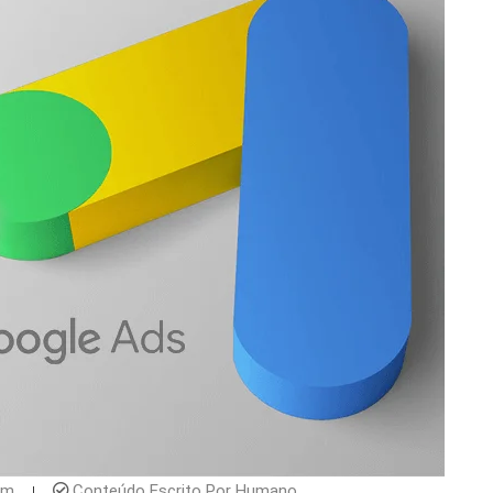
pm
Conteúdo Escrito Por Humano