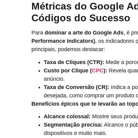
Métricas do Google A
Códigos do Sucesso
Para
dominar a arte do Google Ads
, é p
Performance Indicators)
, os indicadores
principais, podemos destacar:
Taxa de Cliques (CTR):
Mede a porce
Custo por Clique (
CPC
):
Revela quan
anúncio.
Taxa de Conversão (CR):
Indica a p
desejada, como comprar um produto o
Benefícios épicos que te levarão ao top
Alcance colossal:
Mostre seus produ
Segmentação precisa:
Alcance o públ
dispositivos e muito mais.