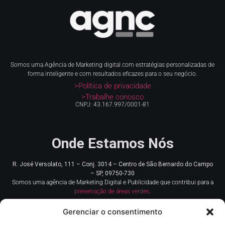
Somos uma Agência de Marketing digital com estratégias personalizadas de
forma inteligente e com resultados eficazes para o seu negócio.
>Política de privacidade
>Trabalhe conosco
CNPJ: 43.167.997/0001-81
Onde Estamos Nós
R. José Versolato, 111 – Conj. 3014 – Centro de
São Bernardo do Campo
– SP, 09750-730
Somos uma agência de Marketing Digital e Publicidade que contribui para a
preservação de áreas verdes
.
Gerenciar o consentimento