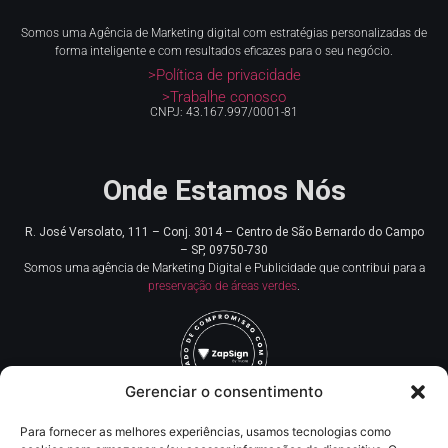
Somos uma Agência de Marketing digital com estratégias personalizadas de
forma inteligente e com resultados eficazes para o seu negócio.
>Política de privacidade
>Trabalhe conosco
CNPJ: 43.167.997/0001-81
Onde Estamos Nós
R. José Versolato, 111 – Conj. 3014 – Centro de
São Bernardo do Campo
– SP, 09750-730
Somos uma agência de Marketing Digital e Publicidade que contribui para a
preservação de áreas verdes
.
Gerenciar o consentimento
Para fornecer as melhores experiências, usamos tecnologias como