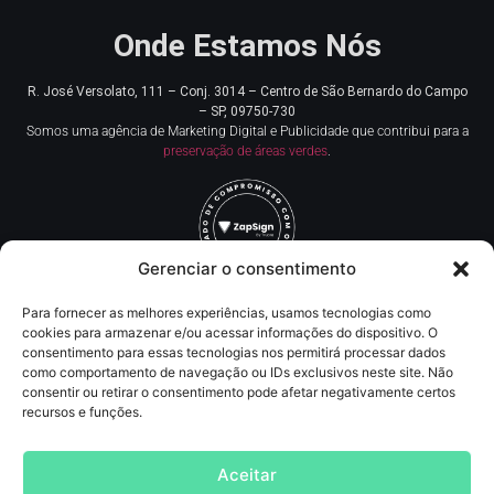
Onde Estamos Nós
R. José Versolato, 111 – Conj. 3014 – Centro de
São Bernardo do Campo
– SP, 09750-730
Somos uma agência de Marketing Digital e Publicidade que contribui para a
preservação de áreas verdes
.
Gerenciar o consentimento
Para fornecer as melhores experiências, usamos tecnologias como
Redes Sociais
cookies para armazenar e/ou acessar informações do dispositivo. O
consentimento para essas tecnologias nos permitirá processar dados
como comportamento de navegação ou IDs exclusivos neste site. Não
Contato
consentir ou retirar o consentimento pode afetar negativamente certos
recursos e funções.
(11) 93219-5405
contato@agncservicos.com
Aceitar