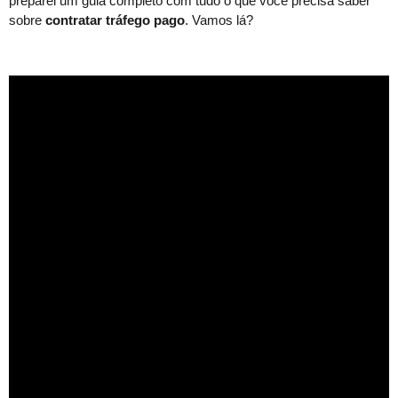
preparei um guia completo com tudo o que você precisa saber
sobre
contratar tráfego pago
. Vamos lá?