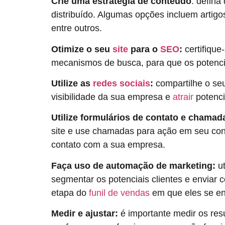
Crie uma estratégia de conteúdo
: defina
distribuído. Algumas opções incluem artig
entre outros.
Otimize o seu
site
para o
SEO
:
certifique
mecanismos de busca, para que os potencia
Utilize as
redes sociais
:
compartilhe o se
visibilidade da sua empresa e
atrair
potencia
Utilize formulários de contato e chamad
site e use chamadas para ação em seu cont
contato com a sua empresa.
Faça uso de automação de marketing:
ut
segmentar os potenciais clientes e enviar 
etapa do
funil de vendas
em que eles se e
Medir e ajustar:
é importante medir os res