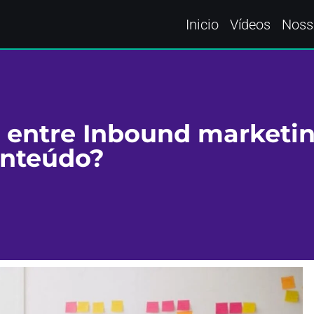
Inicio
Vídeos
Noss
a entre Inbound marketi
onteúdo?