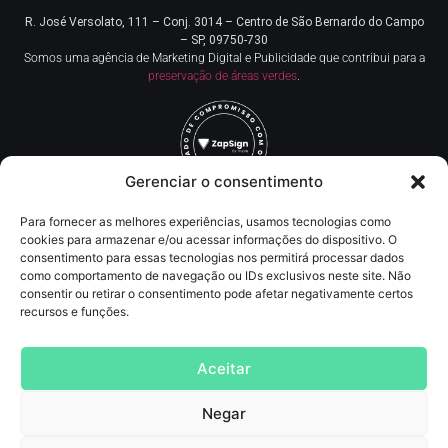
R. José Versolato, 111 – Conj. 3014 – Centro de
São Bernardo do Campo
– SP, 09750-730
Somos uma agência de Marketing Digital e Publicidade que contribui para a
preservação de áreas verdes
.
Gerenciar o consentimento
Para fornecer as melhores experiências, usamos tecnologias como
Redes Sociais
cookies para armazenar e/ou acessar informações do dispositivo. O
consentimento para essas tecnologias nos permitirá processar dados
como comportamento de navegação ou IDs exclusivos neste site. Não
Contato
consentir ou retirar o consentimento pode afetar negativamente certos
recursos e funções.
(11) 93219-5405
contato@agncservicos.com
Aceitar
Negar
Agência de Marketing digital
, Publicidade, comunicação, assessoria de imprensa,
SEO, tráfego pago (anúncios online, inbound marketing e lançamentos de info