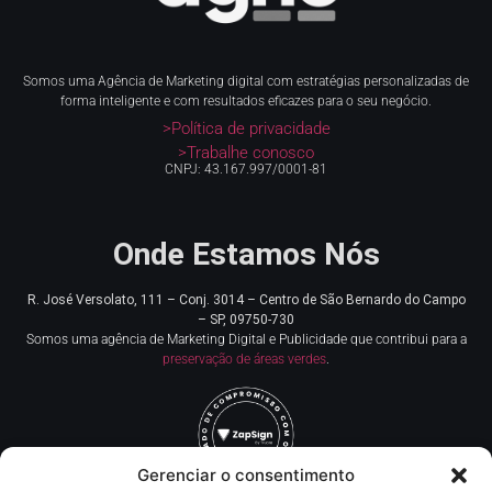
Somos uma Agência de Marketing digital com estratégias personalizadas de
forma inteligente e com resultados eficazes para o seu negócio.
>Política de privacidade
>Trabalhe conosco
CNPJ: 43.167.997/0001-81
Onde Estamos Nós
R. José Versolato, 111 – Conj. 3014 – Centro de
São Bernardo do Campo
– SP, 09750-730
Somos uma agência de Marketing Digital e Publicidade que contribui para a
preservação de áreas verdes
.
Gerenciar o consentimento