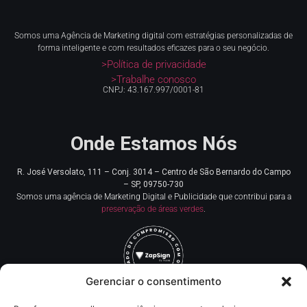
Somos uma Agência de Marketing digital com estratégias personalizadas de
forma inteligente e com resultados eficazes para o seu negócio.
>Política de privacidade
>Trabalhe conosco
CNPJ: 43.167.997/0001-81
Onde Estamos Nós
R. José Versolato, 111 – Conj. 3014 – Centro de
São Bernardo do Campo
– SP, 09750-730
Somos uma agência de Marketing Digital e Publicidade que contribui para a
preservação de áreas verdes
.
Gerenciar o consentimento