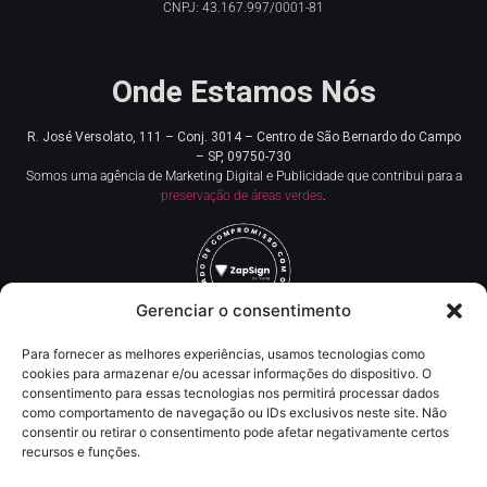
CNPJ: 43.167.997/0001-81
Onde Estamos Nós
R. José Versolato, 111 – Conj. 3014 – Centro de
São Bernardo do Campo
– SP, 09750-730
Somos uma agência de Marketing Digital e Publicidade que contribui para a
preservação de áreas verdes
.
Gerenciar o consentimento
Para fornecer as melhores experiências, usamos tecnologias como
Redes Sociais
cookies para armazenar e/ou acessar informações do dispositivo. O
consentimento para essas tecnologias nos permitirá processar dados
como comportamento de navegação ou IDs exclusivos neste site. Não
Contato
consentir ou retirar o consentimento pode afetar negativamente certos
recursos e funções.
(11) 93219-5405