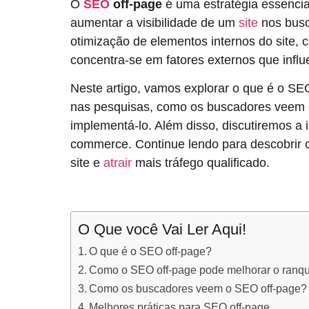
O
SEO
off-page
é uma estratégia essenci
aumentar a visibilidade de um
site
nos busc
otimização de elementos internos do site, 
concentra-se em fatores externos que influ
Neste artigo, vamos explorar o que é o S
nas pesquisas, como os buscadores veem o
implementá-lo. Além disso, discutiremos a
commerce. Continue lendo para descobrir c
site e
atrair
mais tráfego qualificado.
O Que você Vai Ler Aqui!
O que é o SEO off-page?
Como o SEO off-page pode melhorar o ranq
Como os buscadores veem o SEO off-page?
Melhores práticas para SEO off-page