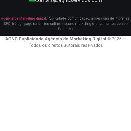
contato@agncservicos.com
Agência de Marketing digital
, Publicidade, comunicação, assessoria de imprensa,
SEO, tráfego pago (anúncios online, inbound marketing e lançamentos de info
Produtos
AGNC Publicidade Agência de Marketing Digital
© 2025 —
Todos os direitos autorais reservados