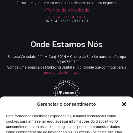
forma inteligente e com resultados eficazes para o seu negócio.
>Política de privacidade
>Trabalhe conosco
CNPJ: 43.167.997/0001-81
Onde Estamos Nós
R. José Versolato, 111 – Conj. 3014 – Centro de
São Bernardo do Campo
– SP, 09750-730
Somos uma agência de Marketing Digital e Publicidade que contribui para a
preservação de áreas verdes
.
Gerenciar o consentimento
Para fornecer as melhores experiências, usamos tecnologias como
Redes Sociais
cookies para armazenar e/ou acessar informações do dispositivo. O
consentimento para essas tecnologias nos permitirá processar dados
como comportamento de navegação ou IDs exclusivos neste site. Não