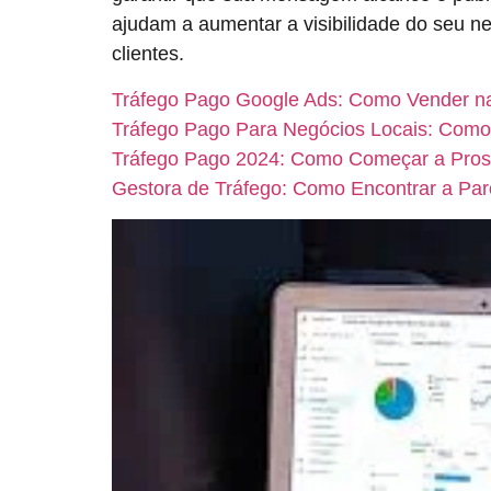
ajudam a aumentar a visibilidade do seu ne
clientes.
Tráfego Pago Google Ads: Como Vender na
Tráfego Pago Para Negócios Locais: Como
Tráfego Pago 2024: Como Começar a Prosp
Gestora de Tráfego: Como Encontrar a Parc