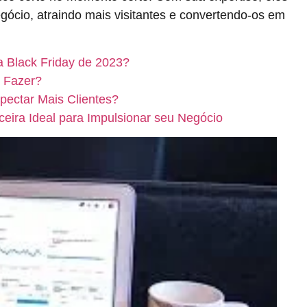
gócio, atraindo mais visitantes e convertendo-os em
 Black Friday de 2023?
 Fazer?
ectar Mais Clientes?
eira Ideal para Impulsionar seu Negócio