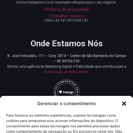
forma inteligente e com resultados eficazes para o seu negócio.
>Política de privacidade
>Trabalhe conosco
CNPJ: 43.167.997/0001-81
Onde Estamos Nós
R. José Versolato, 111 – Conj. 3014 – Centro de
São Bernardo do Campo
– SP, 09750-730
Somos uma agência de Marketing Digital e Publicidade que contribui para a
preservação de áreas verdes
.
Gerenciar o consentimento
Para fornecer as melhores experiências, usamos tecnologias como
Redes Sociais
cookies para armazenar e/ou acessar informações do dispositivo. O
consentimento para essas tecnologias nos permitirá processar dados
como comportamento de navegação ou IDs exclusivos neste site. Não