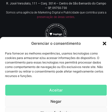
R. José Versolato, 111 – Conj. 3014 – Centro de
São Bernardo do Campo
– SP, 09750-730
Somos uma agência de Marketing Digital e Publicidade que contribui para a
preservação de áreas verdes
.
Gerenciar o consentimento
Para fornecer as melhores experiências, usamos tecnologias como
Redes Sociais
cookies para armazenar e/ou acessar informações do dispositivo. O
consentimento para essas tecnologias nos permitirá processar dados
como comportamento de navegação ou IDs exclusivos neste site. Não
Contato
consentir ou retirar o consentimento pode afetar negativamente certos
recursos e funções.
(11) 93219-5405
contato@agncservicos.com
Aceitar
Negar
Agência de Marketing digital
, Publicidade, comunicação, assessoria de imprensa,
SEO, tráfego pago (anúncios online, inbound marketing e lançamentos de info
Produtos