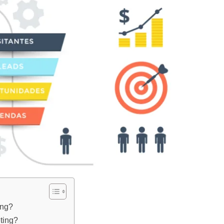
ing?
ting?