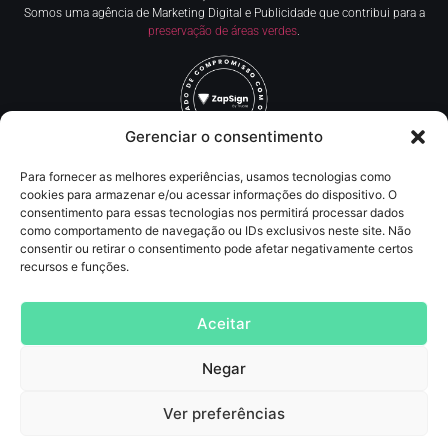
Somos uma agência de Marketing Digital e Publicidade que contribui para a
preservação de áreas verdes
.
Gerenciar o consentimento
Para fornecer as melhores experiências, usamos tecnologias como
Redes Sociais
cookies para armazenar e/ou acessar informações do dispositivo. O
consentimento para essas tecnologias nos permitirá processar dados
como comportamento de navegação ou IDs exclusivos neste site. Não
Contato
consentir ou retirar o consentimento pode afetar negativamente certos
recursos e funções.
(11) 93219-5405
contato@agncservicos.com
Aceitar
Negar
Agência de Marketing digital
, Publicidade, comunicação, assessoria de imprensa,
SEO, tráfego pago (anúncios online, inbound marketing e lançamentos de info
Produtos
Ver preferências
AGNC Publicidade Agência de Marketing Digital
© 2025 —