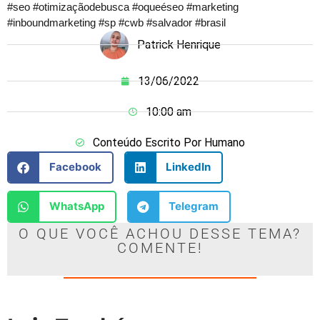
#seo #otimizaçãodebusca #oqueéseo #marketing
#inboundmarketing #sp #cwb #salvador #brasil
Patrick Henrique
13/06/2022
10:00 am
Conteúdo Escrito Por Humano
Facebook
LinkedIn
WhatsApp
Telegram
O QUE VOCÊ ACHOU DESSE TEMA?
COMENTE!