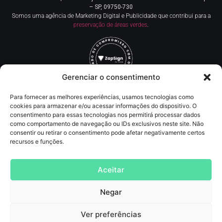
– SP, 09750-730
Somos uma agência de Marketing Digital e Publicidade que contribui para a
preservação de áreas verdes
.
Gerenciar o consentimento
Para fornecer as melhores experiências, usamos tecnologias como
Redes Sociais
cookies para armazenar e/ou acessar informações do dispositivo. O
consentimento para essas tecnologias nos permitirá processar dados
como comportamento de navegação ou IDs exclusivos neste site. Não
Contato
consentir ou retirar o consentimento pode afetar negativamente certos
recursos e funções.
(11) 93219-5405
contato@agncservicos.com
Aceitar
Negar
Agência de Marketing digital
, Publicidade, comunicação, assessoria de imprensa,
SEO, tráfego pago (anúncios online, inbound marketing e lançamentos de info
Produtos
Ver preferências