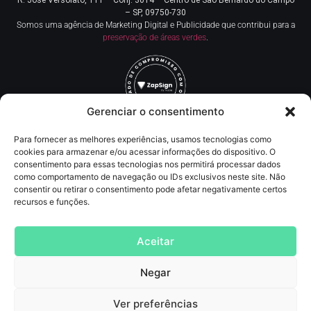
R. José Versolato, 111 – Conj. 3014 – Centro de
São Bernardo do Campo
– SP, 09750-730
Somos uma agência de Marketing Digital e Publicidade que contribui para a
preservação de áreas verdes
.
Gerenciar o consentimento
Para fornecer as melhores experiências, usamos tecnologias como
Redes Sociais
cookies para armazenar e/ou acessar informações do dispositivo. O
consentimento para essas tecnologias nos permitirá processar dados
como comportamento de navegação ou IDs exclusivos neste site. Não
Contato
consentir ou retirar o consentimento pode afetar negativamente certos
recursos e funções.
(11) 93219-5405
contato@agncservicos.com
Aceitar
Negar
Agência de Marketing digital
, Publicidade, comunicação, assessoria de imprensa,
SEO, tráfego pago (anúncios online, inbound marketing e lançamentos de info
Produtos
Ver preferências