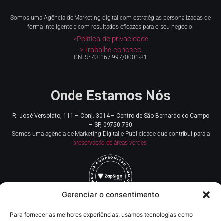
Somos uma Agência de Marketing digital com estratégias personalizadas de
forma inteligente e com resultados eficazes para o seu negócio.
>Política de privacidade
>Trabalhe conosco
CNPJ: 43.167.997/0001-81
Onde Estamos Nós
R. José Versolato, 111 – Conj. 3014 – Centro de
São Bernardo do Campo
– SP, 09750-730
Somos uma agência de Marketing Digital e Publicidade que contribui para a
preservação de áreas verdes
.
Gerenciar o consentimento
Para fornecer as melhores experiências, usamos tecnologias como