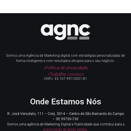
Somos uma Agência de Marketing digital com estratégias personalizadas de
forma inteligente e com resultados eficazes para o seu negócio.
>Política de privacidade
>Trabalhe conosco
CNPJ: 43.167.997/0001-81
Onde Estamos Nós
R. José Versolato, 111 – Conj. 3014 – Centro de
São Bernardo do Campo
– SP, 09750-730
Somos uma agência de Marketing Digital e Publicidade que contribui para a
preservação de áreas verdes
.