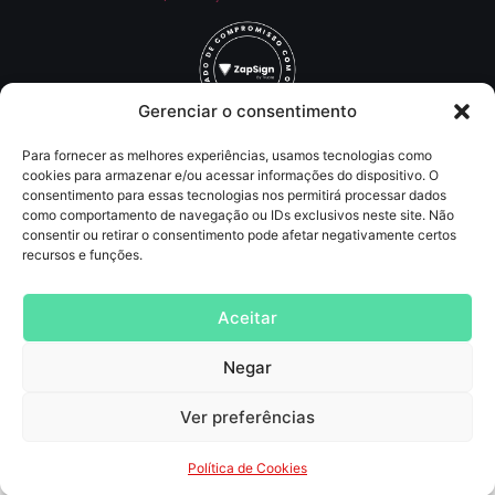
Gerenciar o consentimento
Para fornecer as melhores experiências, usamos tecnologias como
Redes Sociais
cookies para armazenar e/ou acessar informações do dispositivo. O
consentimento para essas tecnologias nos permitirá processar dados
como comportamento de navegação ou IDs exclusivos neste site. Não
Contato
consentir ou retirar o consentimento pode afetar negativamente certos
recursos e funções.
(11) 93219-5405
contato@agncservicos.com
Aceitar
Negar
Agência de Marketing digital
, Publicidade, comunicação, assessoria de imprensa,
SEO, tráfego pago (anúncios online, inbound marketing e lançamentos de info
Produtos
Ver preferências
AGNC Publicidade Agência de Marketing Digital
© 2025 —
Todos os direitos autorais reservados
Política de Cookies