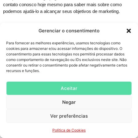
contato conosco hoje mesmo para saber mais sobre como
podemos ajudá-lo a alcançar seus objetivos de marketing.
Gerenciar o consentimento
Como posso me aprofundar em
tráfego pago?
Para fornecer as melhores experiências, usamos tecnologias como
cookies para armazenar e/ou acessar informações do dispositivo. O
consentimento para essas tecnologias nos permitirá processar dados
Se você deseja aprender mais sobre tráfego pago, existem
como comportamento de navegação ou IDs exclusivos neste site. Não
diversos recursos disponíveis online e offline. Aqui estão algumas
consentir ou retirar o consentimento pode afetar negativamente certos
sugestões:
recursos e funções.
Cursos online:
Existem diversos cursos online sobre
tráfego pago, como os cursos da Udemy, Coursera e
Aceitar
Hotmart.
E-books e blogs:
Diversos blogs e sites especializados
Negar
em marketing digital oferecem conteúdo gratuito sobre
tráfego pago, como o
blog da AGNC Publicidade
, o
blog
da
Ver preferências
Rock Content e o blog da HubSpot.
Canais do YouTube:
Diversos canais do YouTube
Política de Cookies
oferecem vídeos gratuitos sobre tráfego pago, como o