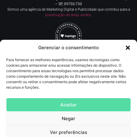
– SP, 09750-730
Somos uma agência de Marketing Digital e Publicidade que contribui para a
preservação de áreas verdes
.
Gerenciar o consentimento
Para fornecer as melhores experiências, usamos tecnologias como
Redes Sociais
cookies para armazenar e/ou acessar informações do dispositivo. O
consentimento para essas tecnologias nos permitirá processar dados
como comportamento de navegação ou IDs exclusivos neste site. Não
Contato
consentir ou retirar o consentimento pode afetar negativamente certos
recursos e funções.
(11) 93219-5405
contato@agncservicos.com
Aceitar
Negar
Agência de Marketing digital
, Publicidade, comunicação, assessoria de imprensa,
SEO, tráfego pago (anúncios online, inbound marketing e lançamentos de info
Produtos
Ver preferências