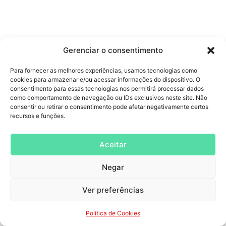
Gerenciar o consentimento
Para fornecer as melhores experiências, usamos tecnologias como
cookies para armazenar e/ou acessar informações do dispositivo. O
consentimento para essas tecnologias nos permitirá processar dados
como comportamento de navegação ou IDs exclusivos neste site. Não
consentir ou retirar o consentimento pode afetar negativamente certos
recursos e funções.
Aceitar
Negar
Receba no seu E-mail
Somos mais de 8k pessoas que recebem nossas dicas de
Ver preferências
marketing por e-mail.
Junte-se Também!
Política de Cookies