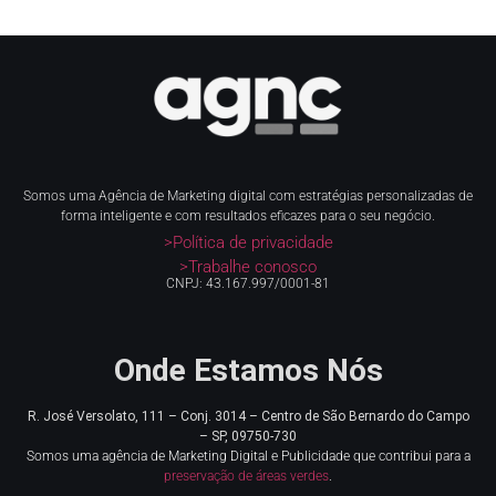
Somos uma Agência de Marketing digital com estratégias personalizadas de
forma inteligente e com resultados eficazes para o seu negócio.
>Política de privacidade
>Trabalhe conosco
CNPJ: 43.167.997/0001-81
Onde Estamos Nós
R. José Versolato, 111 – Conj. 3014 – Centro de
São Bernardo do Campo
– SP, 09750-730
Somos uma agência de Marketing Digital e Publicidade que contribui para a
preservação de áreas verdes
.