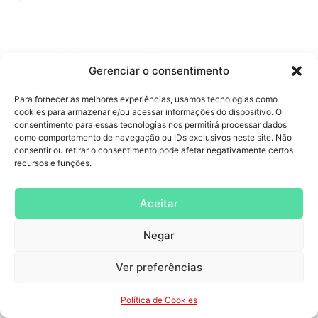
Gerenciar o consentimento
Para fornecer as melhores experiências, usamos tecnologias como
cookies para armazenar e/ou acessar informações do dispositivo. O
consentimento para essas tecnologias nos permitirá processar dados
como comportamento de navegação ou IDs exclusivos neste site. Não
consentir ou retirar o consentimento pode afetar negativamente certos
recursos e funções.
Copywriting – Textos Persuasivos que te
Aceitar
fazem vender todos os dias!
Clique Para Ler »
Negar
Ver preferências
Política de Cookies