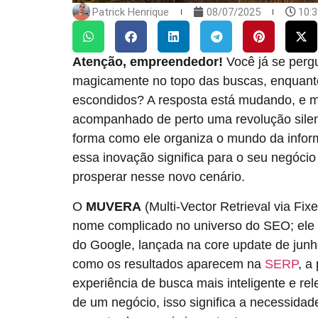
Patrick Henrique
08/07/2025
10:
Atenção, empreendedor!
Você já se perg
magicamente no topo das buscas, enquanto
escondidos? A resposta está mudando, e mu
acompanhado de perto uma revolução silen
forma como ele organiza o mundo da info
essa inovação significa para o seu negóci
prosperar nesse novo cenário.
O
MUVERA
(Multi-Vector Retrieval via F
nome complicado no universo do SEO; ele é
do Google, lançada na core update de junh
como os resultados aparecem na
SERP
, a
experiência de busca mais inteligente e rel
de um negócio, isso significa a necessidad