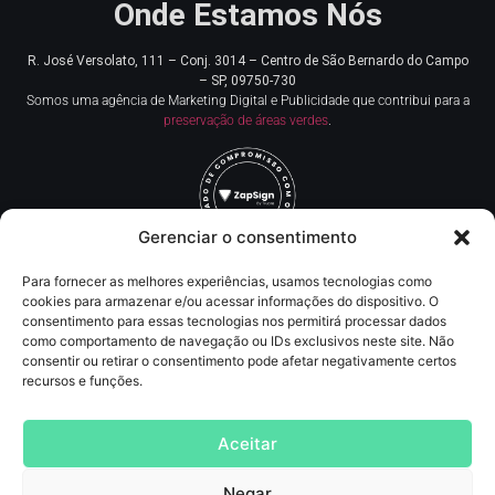
Onde Estamos Nós
R. José Versolato, 111 – Conj. 3014 – Centro de
São Bernardo do Campo
– SP, 09750-730
Somos uma agência de Marketing Digital e Publicidade que contribui para a
preservação de áreas verdes
.
Gerenciar o consentimento
Para fornecer as melhores experiências, usamos tecnologias como
Redes Sociais
cookies para armazenar e/ou acessar informações do dispositivo. O
consentimento para essas tecnologias nos permitirá processar dados
como comportamento de navegação ou IDs exclusivos neste site. Não
Contato
consentir ou retirar o consentimento pode afetar negativamente certos
recursos e funções.
(11) 93219-5405
contato@agncservicos.com
Aceitar
Negar
Agência de Marketing digital
, Publicidade, comunicação, assessoria de imprensa,