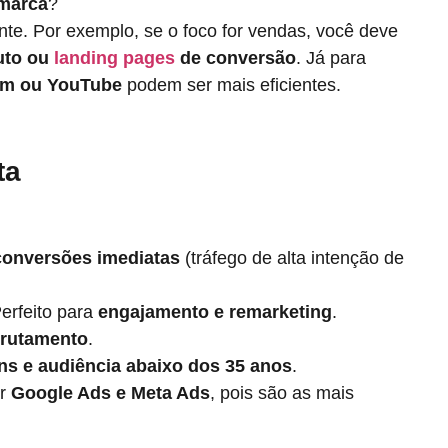
 marca
?
te. Por exemplo, se o foco for vendas, você deve
uto ou
landing pages
de conversão
. Já para
ram ou YouTube
podem ser mais eficientes.
ta
conversões imediatas
(tráfego de alta intenção de
Perfeito para
engajamento e remarketing
.
crutamento
.
ns e audiência abaixo dos 35 anos
.
ar
Google Ads e Meta Ads
, pois são as mais