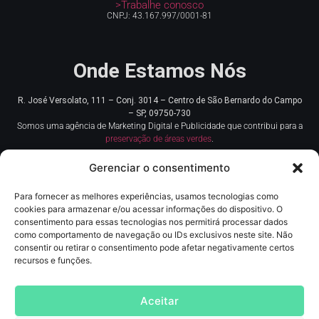
>Trabalhe conosco
CNPJ: 43.167.997/0001-81
Onde Estamos Nós
R. José Versolato, 111 – Conj. 3014 – Centro de
São Bernardo do Campo
– SP, 09750-730
Somos uma agência de Marketing Digital e Publicidade que contribui para a
preservação de áreas verdes
.
Gerenciar o consentimento
Para fornecer as melhores experiências, usamos tecnologias como
cookies para armazenar e/ou acessar informações do dispositivo. O
consentimento para essas tecnologias nos permitirá processar dados
como comportamento de navegação ou IDs exclusivos neste site. Não
consentir ou retirar o consentimento pode afetar negativamente certos
Redes Sociais
recursos e funções.
Contato
Aceitar
(11) 93219-5405