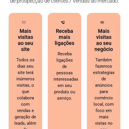
de prospecção de clientes / Vendas do mercado.
Mais
Receba
Mais
visitas
mais
visitas
ao seu
ligações
ao seu
site
negócio
Receba
Todos os
Também
ligações
dias seu
fazemos
de
site terá
estrategias
pessoas
inúmeros
de
interessadas
visitas, o
anúncios
em seu
que
para
produto ou
colabora
comércio
serviço.
com
local, com
vendas e
foco em
geração de
mais
leads, além
vistas no