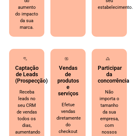
do
seu
aumento
estabelecimento.
do impacto
da sua
marca.
Captação
Vendas
Participar
de Leads
de
da
(Prospecção)
produtos
concorrência
e
Receba
Não
serviços
leads no
importa o
Efetue
seu CRM
tamanho
vendas
de vendas
da sua
diretamente
todos os
empresa,
do
dias,
com
checkout
aumentando
nossos