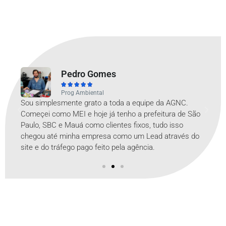
Pedro Gomes





Prog Ambiental
calar
Sou simplesmente grato a toda a equipe da AGNC.
Somo
a
Começei como MEI e hoje já tenho a prefeitura de São
todo
Paulo, SBC e Mauá como clientes fixos, tudo isso
de c
chegou até minha empresa como um Lead através do
em a
site e do tráfego pago feito pela agência.
ABC.