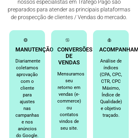
nossos especialistas em Tráfego Pago são
preparados para atender as principais plataformas
de prospecção de clientes / Vendas do mercado.
MANUTENÇÃO
CONVERSÕES
ACOMPANHAM
DE
Diariamente
Análise de
VENDAS
coletamos
índices
Mensuramos
aprovação
(CPA, CPC,
seu
com o
CTR, CPC
retorno em
cliente
Máximo,
vendas (e-
para
Índice de
commerce)
ajustes
Qualidade)
ou
nas
e objetivo
contatos
campanhas
traçado.
vindos de
e nos
seu site.
anúncios
do Google.