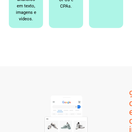
em texto,
CPAs.
imagens e
vídeos.