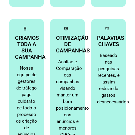
CRIAMOS
OTIMIZAÇÃO
PALAVRAS
TODA A
DE
CHAVES
SUA
CAMPANHAS
Baseado
CAMPANHA
Análise e
nas
Nossa
Comparação
pesquisas
equipe de
das
recentes, e
gestores
campanhas
assim
de tráfego
visando
reduzindo
pago
manter um
gastos
cuidarão
bom
desnecessários.
de todo o
posicionamento
processo
dos
de criação
anúncios e
de
menores
anúncios
CPCs e